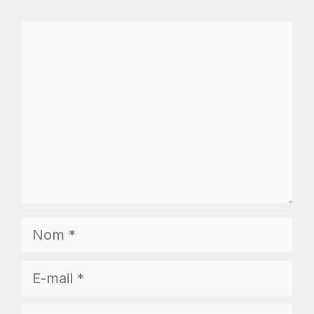
Commentaire
Nom
E-
mail
Site