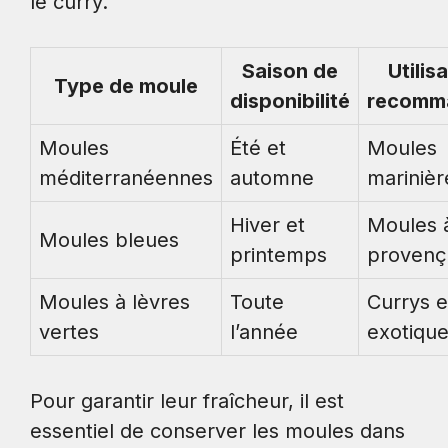
le curry.
Saison de
Utilis
Type de moule
disponibilité
recomm
Moules
Été et
Moules
méditerranéennes
automne
marinièr
Hiver et
Moules à
Moules bleues
printemps
provenç
Moules à lèvres
Toute
Currys e
vertes
l’année
exotiqu
Pour garantir leur fraîcheur, il est
essentiel de conserver les moules dans