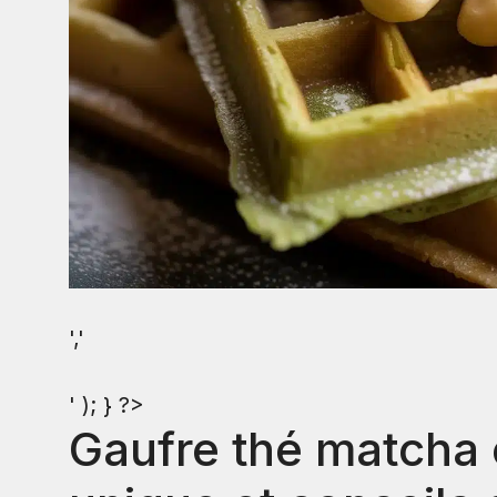
','
' ); } ?>
Gaufre thé matcha 