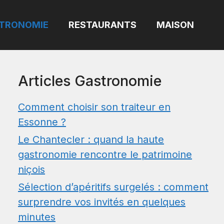
TRONOMIE
RESTAURANTS
MAISON
Articles Gastronomie
Comment choisir son traiteur en
Essonne ?
Le Chantecler : quand la haute
gastronomie rencontre le patrimoine
niçois
Sélection d’apéritifs surgelés : comment
surprendre vos invités en quelques
minutes