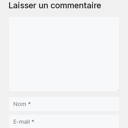
Laisser un commentaire
Commentaire
Nom
E-
mail