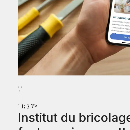
','
' ); } ?>
Institut du bricolag