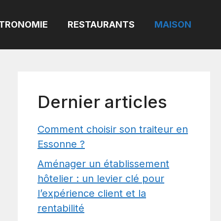
TRONOMIE
RESTAURANTS
MAISON
Dernier articles
Comment choisir son traiteur en
Essonne ?
Aménager un établissement
hôtelier : un levier clé pour
l’expérience client et la
rentabilité