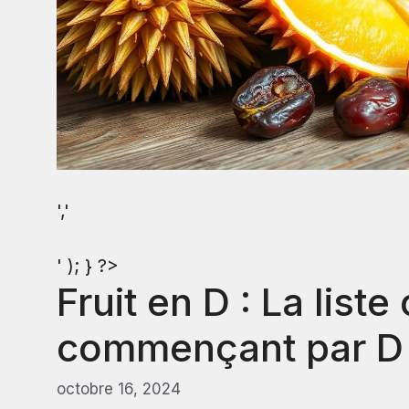
','
' ); } ?>
Fruit en D : La list
commençant par D 
octobre 16, 2024