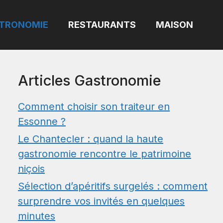
TRONOMIE
RESTAURANTS
MAISON
Articles Gastronomie
Comment choisir son traiteur en
Essonne ?
Le Chantecler : quand la haute
gastronomie rencontre le patrimoine
niçois
Sélection d’apéritifs surgelés : comment
surprendre vos invités en quelques
minutes