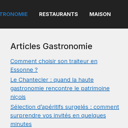
TRONOMIE
RESTAURANTS
MAISON
Articles Gastronomie
Comment choisir son traiteur en
Essonne ?
Le Chantecler : quand la haute
gastronomie rencontre le patrimoine
niçois
Sélection d’apéritifs surgelés : comment
surprendre vos invités en quelques
minutes