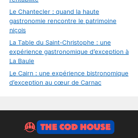
Le Chantecler : quand la haute
gastronomie rencontre le patrimoine
niçois
La Table du Saint-Christophe : une
expérience gastronomique d’exception à
La Baule
Le Cairn : une expérience bistronomique
d’exception au cœur de Carnac