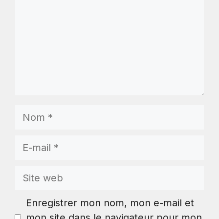
Nom
E-
mail
Site
web
Enregistrer mon nom, mon e-mail et
mon site dans le navigateur pour mon