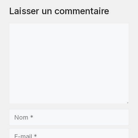
Laisser un commentaire
Commentaire
Nom
E-